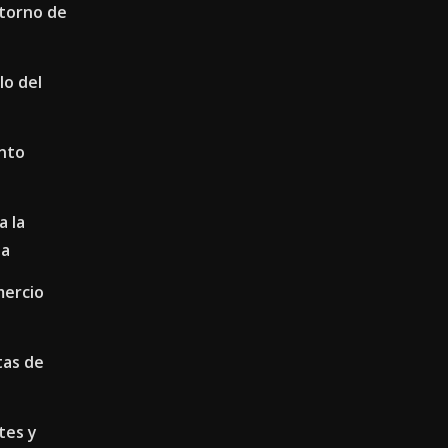
etorno de
lo del
ento
a la
da
mercio
tas de
tes y