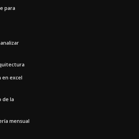
ne para
analizar
rquitectura
 en excel
o de la
ería mensual