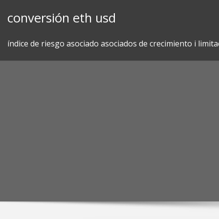
Skip
conversión eth usd
to
content
índice de riesgo asociado asociados de crecimiento i limit