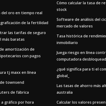
Cómo calcular la tasa de r
stock
 del oro en tiempo real
Software de análisis del cic
raficación de la fertilidad
mercado de valores
ar las tarifas de seguro
Tasa histórica de rendimi
l más baratas
inmobiliario
 de amortización de
Juega riesgo en línea contr
ipotecarios con pagos
computadora desbloquea
¿qué significa para ti el co
ura tj maxx en línea
global_
l de townsend
Las tasas de ahorro más al
uters de fábrica
australia
l a gráfico por hora
Calcular los valores presen