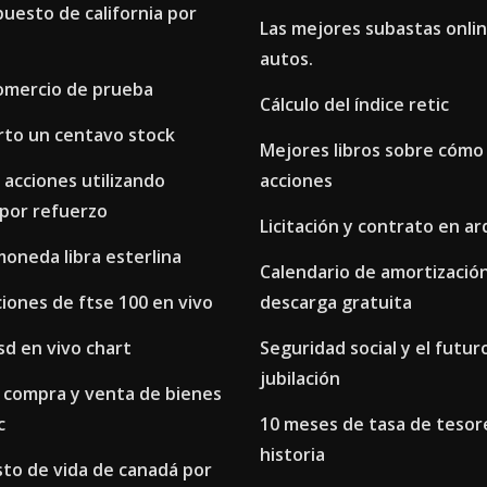
uesto de california por
Las mejores subastas onli
autos.
omercio de prueba
Cálculo del índice retic
rto un centavo stock
Mejores libros sobre cómo 
acciones utilizando
acciones
 por refuerzo
Licitación y contrato en a
oneda libra esterlina
Calendario de amortización
ciones de ftse 100 en vivo
descarga gratuita
usd en vivo chart
Seguridad social y el futur
jubilación
 compra y venta de bienes
c
10 meses de tasa de tesor
historia
sto de vida de canadá por