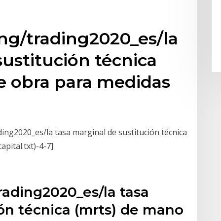
ing/trading2020_es/la
sustitución técnica
e obra para medidas
ng2020_es/la tasa marginal de sustitución técnica
pital.txt)-4-7]
trading2020_es/la tasa
ión técnica (mrts) de mano