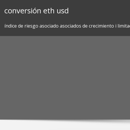
Skip
conversión eth usd
to
content
índice de riesgo asociado asociados de crecimiento i limit