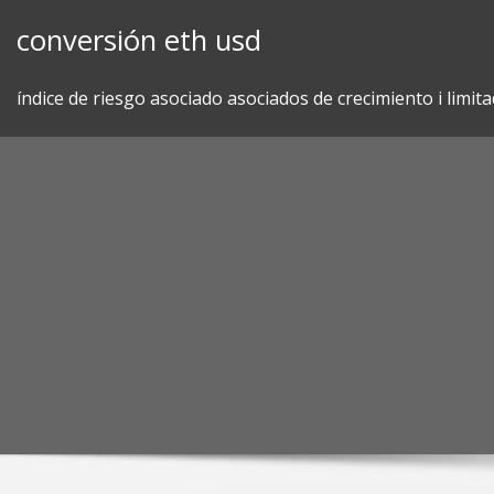
Skip
conversión eth usd
to
content
índice de riesgo asociado asociados de crecimiento i limit