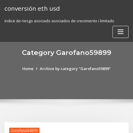
Skip
conversión eth usd
to
content
índice de riesgo asociado asociados de crecimiento i limitado
Category Garofano59899
Home
Archive by category "Garofano59899"
Garofano59899