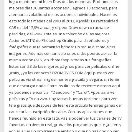
logro mantener mi fe en Dios de dos maneras. Probamos los
mejores días ¿Cuantas acciones? Elegimos 10 acciones, para
atenuar la volatilidad de las acciones individuales. Hacemos
esto todo los meses del 2003 al 2013, y ¡voilá!: La rentabilidad
CAR es del 17,3% anual, y el peor Draw down o racha de
pérdidas, del -20%. Esta es una colección de las mejores
Acciones (ATN) de Photoshop Gratis para diseñadores y
fotógrafos que te permitirán brindar un toque distinto a tus
imágenes. Además con tan solo unos clicks podrás aplicar la
misma Acción (ATN) en Photoshop a todas tus fotografías.
Estas son 28 de las mejores páginas para ver películas online
gratis, ¿ya las conoces? OZOMOVIES.COM Aquí puedes ver
películas vía streaming de manera gratuita y segura, sin tener
que descargar nada. Entre los títulos de reciente estreno aquí
ya podemos encontrar "Deadpool" y "Carol". Apps para ver
películas y TV en vivo. Hay tantas buenas opciones para ver
tele gratis que después de leer este artículo tendrás ganas de
cancelar la suscripción de cable. Con las aplicaciones que
hemos reunido en esta lista, vas a poder ver tus canales de TV
favoritos en tiempo real, grabar los programas que te gusten y
volver a ver un programa ya emitido o que no has podido ver